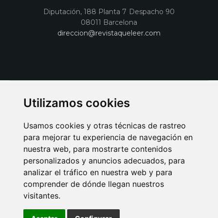
Diputación, 188 Planta 7 Despacho 90
08011 Barcelona
direccion@revistaqueleer.com
Utilizamos cookies
Usamos cookies y otras técnicas de rastreo
para mejorar tu experiencia de navegación en
nuestra web, para mostrarte contenidos
personalizados y anuncios adecuados, para
analizar el tráfico en nuestra web y para
AVISO LEGAL
POLITICA DE COOKIES
POLITICA DE PRIVACIDAD
comprender de dónde llegan nuestros
PUBLICIDAD EN LA REVISTA QUÉ LEER
SORTEO-PREESTRENOS
visitantes.
SUSCRIPCIONES
DISEÑO WEB BARCELONA
Connecor Revistas