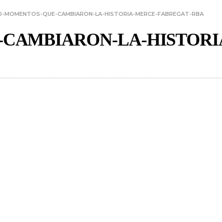
0-MOMENTOS-QUE-CAMBIARON-LA-HISTORIA-MERCE-FABREGAT-RBA
-CAMBIARON-LA-HISTORI