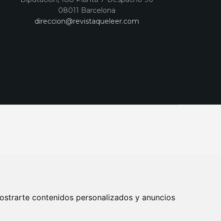
08011 Barcelona
direccion@revistaqueleer.com
ostrarte contenidos personalizados y anuncios
ENOS
SUSCRIPCIONES
DISEÑO WEB BARCELONA