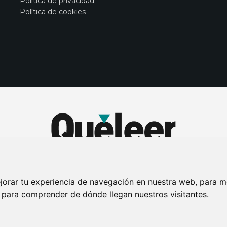
Política de privacidad
Política de cookies
jorar tu experiencia de navegación en nuestra web, para m
y para comprender de dónde llegan nuestros visitantes.
DE PRIVACIDAD
PUBLICIDAD EN LA REVISTA QUÉ LEER
SORTEO-PREESTR
Connecor Revistas