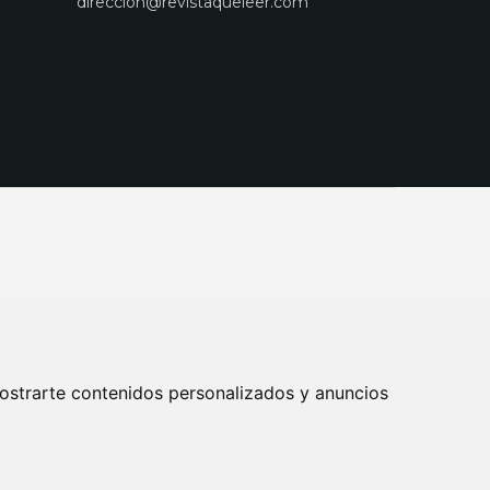
direccion@revistaqueleer.com
ostrarte contenidos personalizados y anuncios
ENOS
SUSCRIPCIONES
DISEÑO WEB BARCELONA