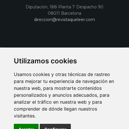
Diputación, 188 Planta 7 Despacho 90
08011 Barcelona
direccion@revistaqueleer.com
Utilizamos cookies
Usamos cookies y otras técnicas de rastreo
para mejorar tu experiencia de navegación en
nuestra web, para mostrarte contenidos
personalizados y anuncios adecuados, para
analizar el tráfico en nuestra web y para
AVISO LEGAL
POLITICA DE COOKIES
POLITICA DE PRIVACIDAD
comprender de dónde llegan nuestros
PUBLICIDAD EN LA REVISTA QUÉ LEER
SORTEO-PREESTRENOS
visitantes.
SUSCRIPCIONES
DISEÑO WEB BARCELONA
Connecor Revistas