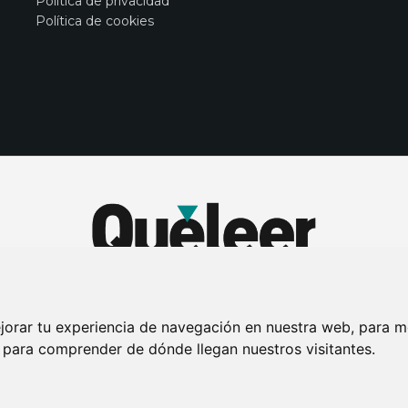
Política de privacidad
Política de cookies
jorar tu experiencia de navegación en nuestra web, para m
y para comprender de dónde llegan nuestros visitantes.
DE PRIVACIDAD
PUBLICIDAD EN LA REVISTA QUÉ LEER
SORTEO-PREESTR
Connecor Revistas