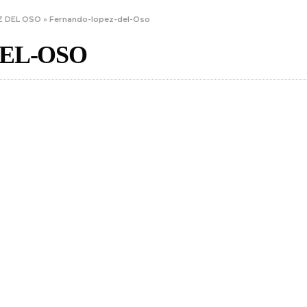
Z DEL OSO
»
Fernando-lopez-del-Oso
EL-OSO