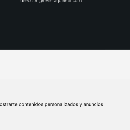
direccion@revistaqueleer.com
ostrarte contenidos personalizados y anuncios
ENOS
SUSCRIPCIONES
DISEÑO WEB BARCELONA