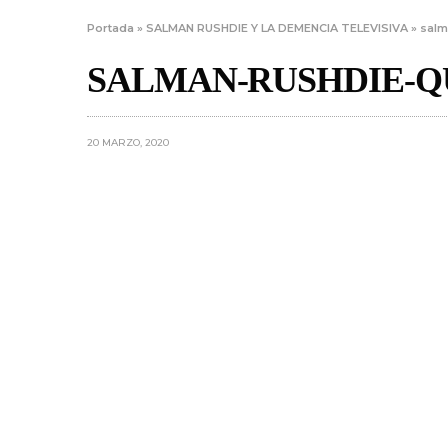
Portada
»
SALMAN RUSHDIE Y LA DEMENCIA TELEVISIVA
»
salm
SALMAN-RUSHDIE-Q
20 MARZO, 2020