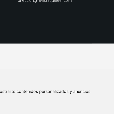
direccion@revistaqueleer.com
ostrarte contenidos personalizados y anuncios
ENOS
SUSCRIPCIONES
DISEÑO WEB BARCELONA