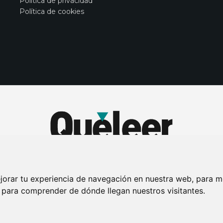
Política de privacidad
Política de cookies
jorar tu experiencia de navegación en nuestra web, para m
y para comprender de dónde llegan nuestros visitantes.
DE PRIVACIDAD
PUBLICIDAD EN LA REVISTA QUÉ LEER
SORTEO-PREESTR
Connecor Revistas