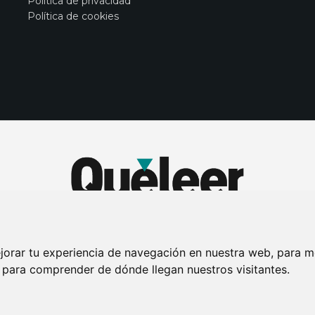
Política de privacidad
Política de cookies
jorar tu experiencia de navegación en nuestra web, para m
y para comprender de dónde llegan nuestros visitantes.
DE PRIVACIDAD
PUBLICIDAD EN LA REVISTA QUÉ LEER
SORTEO-PREESTR
Connecor Revistas