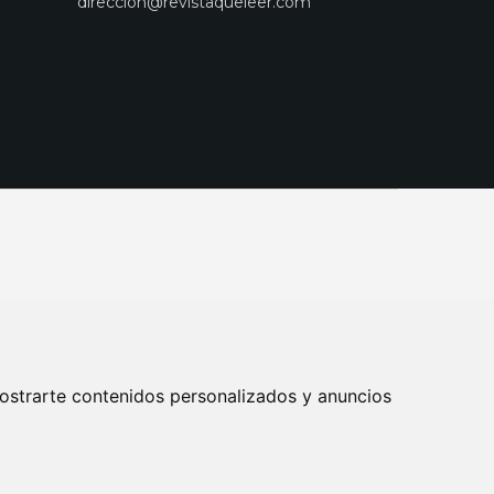
direccion@revistaqueleer.com
ostrarte contenidos personalizados y anuncios
ENOS
SUSCRIPCIONES
DISEÑO WEB BARCELONA