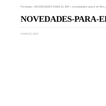
Portada
»
NOVEDADES PARA EL 8M
»
novedades-para-el-8m_
NOVEDADES-PARA-E
9 MARZO, 2020