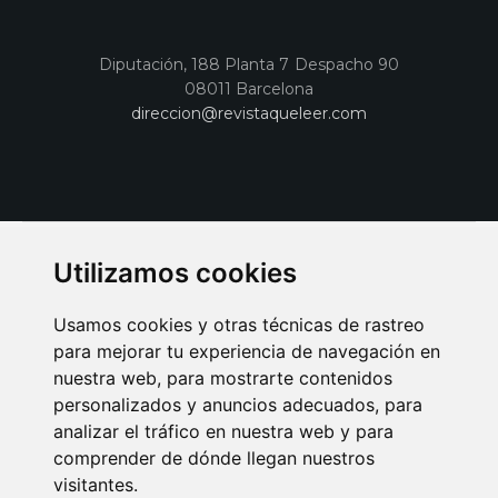
Diputación, 188 Planta 7 Despacho 90
08011 Barcelona
direccion@revistaqueleer.com
Utilizamos cookies
Usamos cookies y otras técnicas de rastreo
para mejorar tu experiencia de navegación en
nuestra web, para mostrarte contenidos
personalizados y anuncios adecuados, para
analizar el tráfico en nuestra web y para
AVISO LEGAL
POLITICA DE COOKIES
POLITICA DE PRIVACIDAD
comprender de dónde llegan nuestros
PUBLICIDAD EN LA REVISTA QUÉ LEER
SORTEO-PREESTRENOS
visitantes.
SUSCRIPCIONES
DISEÑO WEB BARCELONA