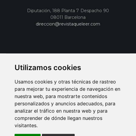
Diputación, 188 Planta 7 Despacho 90
08011 Barcelona
direccion@revistaqueleer.com
Utilizamos cookies
Usamos cookies y otras técnicas de rastreo
para mejorar tu experiencia de navegación en
nuestra web, para mostrarte contenidos
personalizados y anuncios adecuados, para
analizar el tráfico en nuestra web y para
AVISO LEGAL
POLITICA DE COOKIES
POLITICA DE PRIVACIDAD
comprender de dónde llegan nuestros
PUBLICIDAD EN LA REVISTA QUÉ LEER
SORTEO-PREESTRENOS
visitantes.
SUSCRIPCIONES
DISEÑO WEB BARCELONA