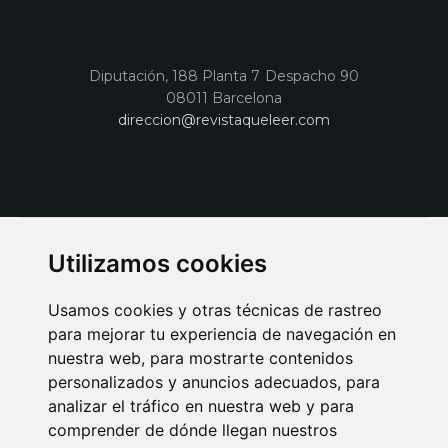
Diputación, 188 Planta 7 Despacho 90
08011 Barcelona
direccion@revistaqueleer.com
Utilizamos cookies
Usamos cookies y otras técnicas de rastreo
para mejorar tu experiencia de navegación en
nuestra web, para mostrarte contenidos
personalizados y anuncios adecuados, para
analizar el tráfico en nuestra web y para
AVISO LEGAL
POLITICA DE COOKIES
POLITICA DE PRIVACIDAD
comprender de dónde llegan nuestros
PUBLICIDAD EN LA REVISTA QUÉ LEER
SORTEO-PREESTRENOS