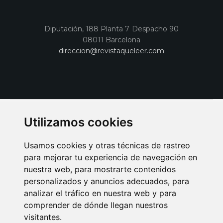
Diputación, 188 Planta 7 Despacho 90
08011 Barcelona
direccion@revistaqueleer.com
Utilizamos cookies
Usamos cookies y otras técnicas de rastreo
para mejorar tu experiencia de navegación en
nuestra web, para mostrarte contenidos
personalizados y anuncios adecuados, para
analizar el tráfico en nuestra web y para
AVISO LEGAL
POLITICA DE COOKIES
POLITICA DE PRIVACIDAD
comprender de dónde llegan nuestros
PUBLICIDAD EN LA REVISTA QUÉ LEER
SORTEO-PREESTRENOS
visitantes.
SUSCRIPCIONES
DISEÑO WEB BARCELONA