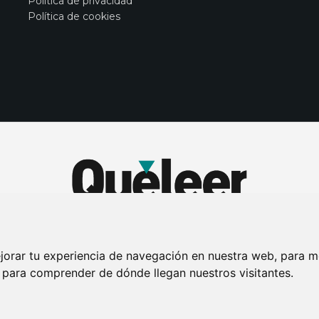
Política de privacidad
Política de cookies
jorar tu experiencia de navegación en nuestra web, para m
y para comprender de dónde llegan nuestros visitantes.
DE PRIVACIDAD
PUBLICIDAD EN LA REVISTA QUÉ LEER
SORTEO-PREESTR
Connecor Revistas