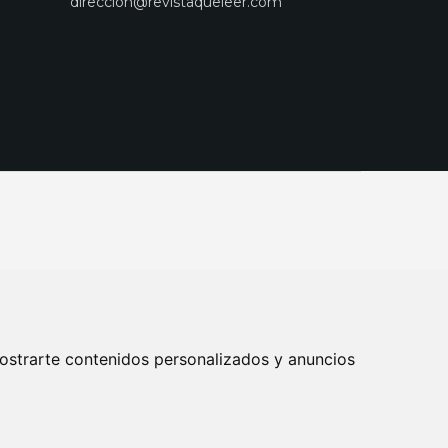
direccion@revistaqueleer.com
ostrarte contenidos personalizados y anuncios
ENOS
SUSCRIPCIONES
DISEÑO WEB BARCELONA