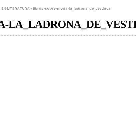
E EN LITERATURA
»
libros-sobre-moda-la_ladrona_de_vestidos
A-LA_LADRONA_DE_VEST