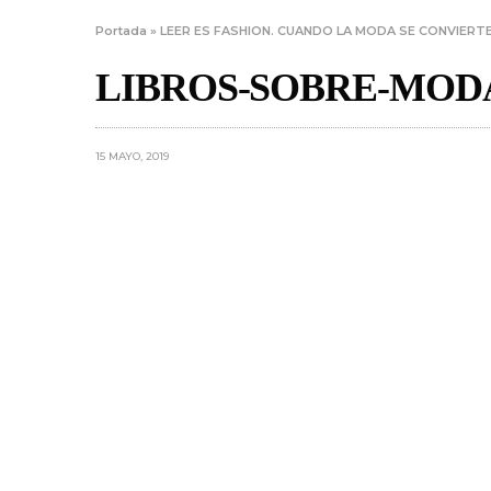
Portada
»
LEER ES FASHION. CUANDO LA MODA SE CONVIERT
LIBROS-SOBRE-MOD
15 MAYO, 2019