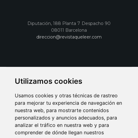
Diputación, 188 Planta 7 Despacho 90
08011 Barcelona
direccion@revistaqueleer.com
Utilizamos cookies
Usamos cookies y otras técnicas de rastreo
para mejorar tu experiencia de navegación en
nuestra web, para mostrarte contenidos
personalizados y anuncios adecuados, para
analizar el tráfico en nuestra web y para
AVISO LEGAL
POLITICA DE COOKIES
POLITICA DE PRIVACIDAD
comprender de dónde llegan nuestros
PUBLICIDAD EN LA REVISTA QUÉ LEER
SORTEO-PREESTRENOS