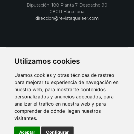
Diputación, 188 Planta 7 Despacho 90
08011 Barcelona
direccion@revistaqueleer.com
Utilizamos cookies
Usamos cookies y otras técnicas de rastreo
para mejorar tu experiencia de navegación en
nuestra web, para mostrarte contenidos
personalizados y anuncios adecuados, para
analizar el tráfico en nuestra web y para
AVISO LEGAL
POLITICA DE COOKIES
POLITICA DE PRIVACIDAD
comprender de dónde llegan nuestros
PUBLICIDAD EN LA REVISTA QUÉ LEER
SORTEO-PREESTRENOS
visitantes.
SUSCRIPCIONES
DISEÑO WEB BARCELONA
Connecor Revistas
Aceptar
Configurar