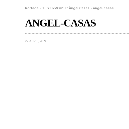
Portada
»
TEST PROUST: Àngel Casas
»
angel-casas
ANGEL-CASAS
22 ABRIL, 2019