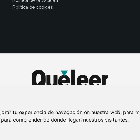
Política de privacidad
Política de cookies
jorar tu experiencia de navegación en nuestra web, para m
y para comprender de dónde llegan nuestros visitantes.
DE PRIVACIDAD
PUBLICIDAD EN LA REVISTA QUÉ LEER
SORTEO-PREESTR
Connecor Revistas