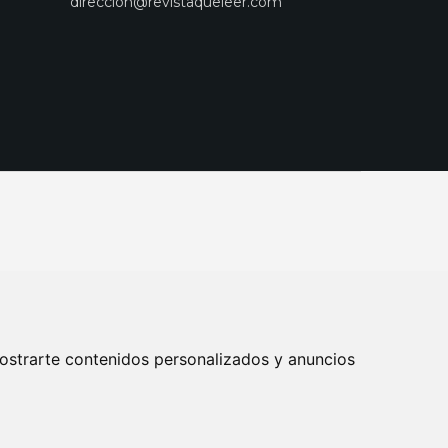
direccion@revistaqueleer.com
ostrarte contenidos personalizados y anuncios
ENOS
SUSCRIPCIONES
DISEÑO WEB BARCELONA