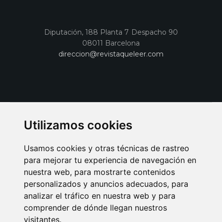
Diputación, 188 Planta 7 Despacho 90
08011 Barcelona
direccion@revistaqueleer.com
Utilizamos cookies
Usamos cookies y otras técnicas de rastreo
para mejorar tu experiencia de navegación en
nuestra web, para mostrarte contenidos
personalizados y anuncios adecuados, para
analizar el tráfico en nuestra web y para
AVISO LEGAL
POLITICA DE COOKIES
POLITICA DE PRIVACIDAD
comprender de dónde llegan nuestros
PUBLICIDAD EN LA REVISTA QUÉ LEER
SORTEO-PREESTRENOS
visitantes.