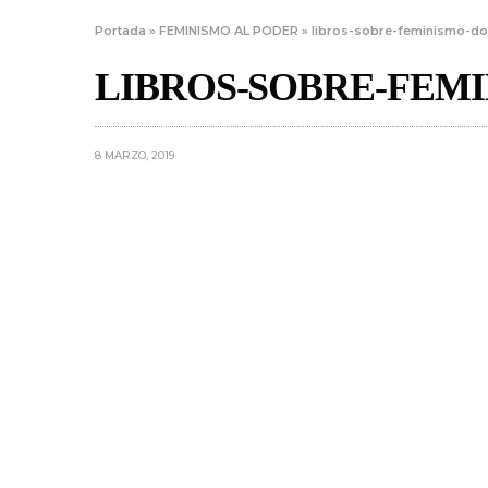
Portada
»
FEMINISMO AL PODER
»
libros-sobre-feminismo-d
LIBROS-SOBRE-FEM
8 MARZO, 2019