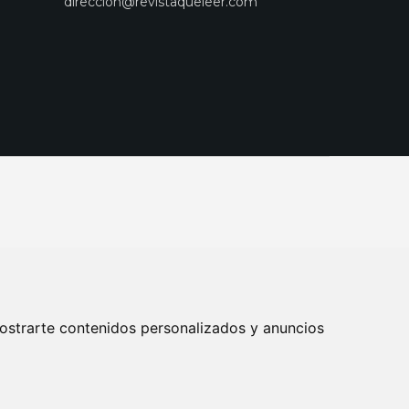
direccion@revistaqueleer.com
ostrarte contenidos personalizados y anuncios
ENOS
SUSCRIPCIONES
DISEÑO WEB BARCELONA