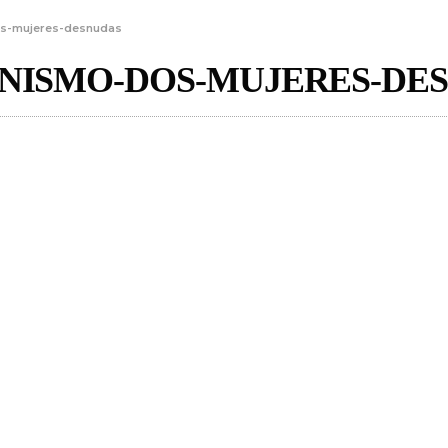
os-mujeres-desnudas
INISMO-DOS-MUJERES-DE