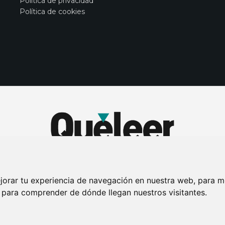
Política de privacidad
Política de cookies
jorar tu experiencia de navegación en nuestra web, para m
y para comprender de dónde llegan nuestros visitantes.
DE PRIVACIDAD
PUBLICIDAD EN LA REVISTA QUÉ LEER
SORTEO-PREESTR
Connecor Revistas