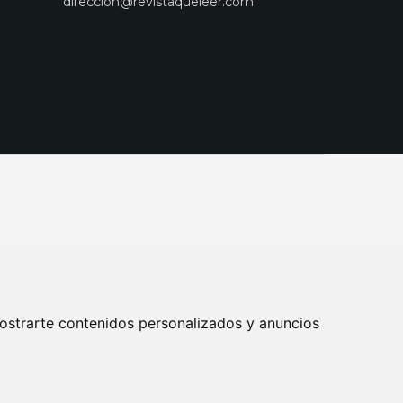
direccion@revistaqueleer.com
ostrarte contenidos personalizados y anuncios
ENOS
SUSCRIPCIONES
DISEÑO WEB BARCELONA