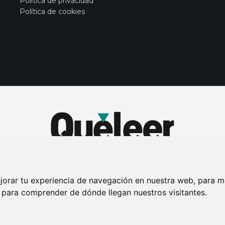
Política de privacidad
Política de cookies
jorar tu experiencia de navegación en nuestra web, para m
y para comprender de dónde llegan nuestros visitantes.
DE PRIVACIDAD
PUBLICIDAD EN LA REVISTA QUÉ LEER
SORTEO-PREESTR
Connecor Revistas