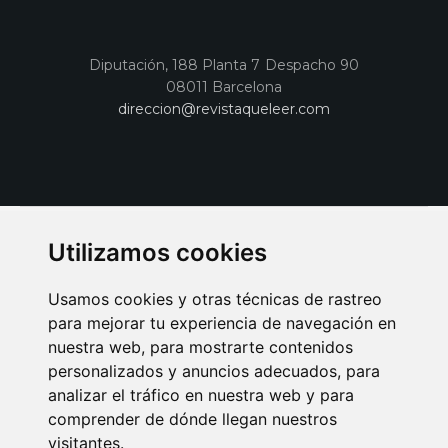
Diputación, 188 Planta 7 Despacho 90
08011 Barcelona
direccion@revistaqueleer.com
Utilizamos cookies
Usamos cookies y otras técnicas de rastreo
para mejorar tu experiencia de navegación en
nuestra web, para mostrarte contenidos
personalizados y anuncios adecuados, para
analizar el tráfico en nuestra web y para
AVISO LEGAL
POLITICA DE COOKIES
POLITICA DE PRIVACIDAD
comprender de dónde llegan nuestros
PUBLICIDAD EN LA REVISTA QUÉ LEER
SORTEO-PREESTRENOS
visitantes.