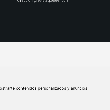
direccion@revistaqueleer.com
ostrarte contenidos personalizados y anuncios
ENOS
SUSCRIPCIONES
DISEÑO WEB BARCELONA