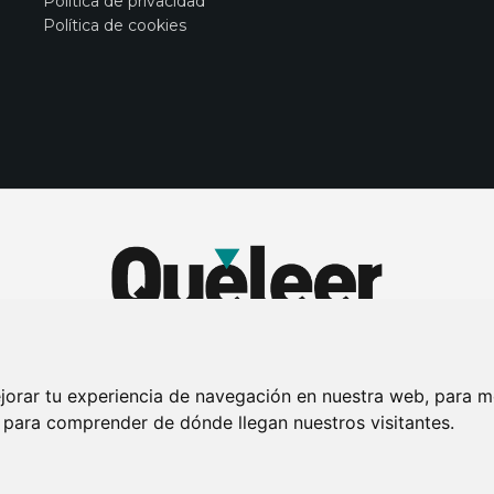
Política de privacidad
Política de cookies
jorar tu experiencia de navegación en nuestra web, para m
y para comprender de dónde llegan nuestros visitantes.
DE PRIVACIDAD
PUBLICIDAD EN LA REVISTA QUÉ LEER
SORTEO-PREESTR
Connecor Revistas