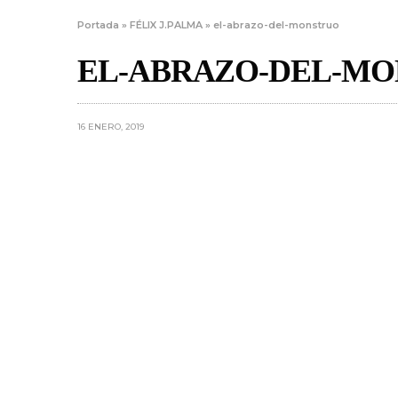
Portada
»
FÉLIX J.PALMA
»
el-abrazo-del-monstruo
EL-ABRAZO-DEL-M
16 ENERO, 2019