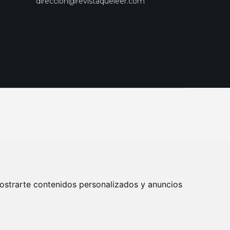
direccion@revistaqueleer.com
ostrarte contenidos personalizados y anuncios
ENOS
SUSCRIPCIONES
DISEÑO WEB BARCELONA