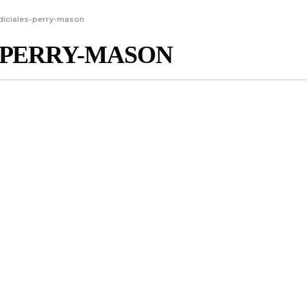
udiciales-perry-mason
-PERRY-MASON