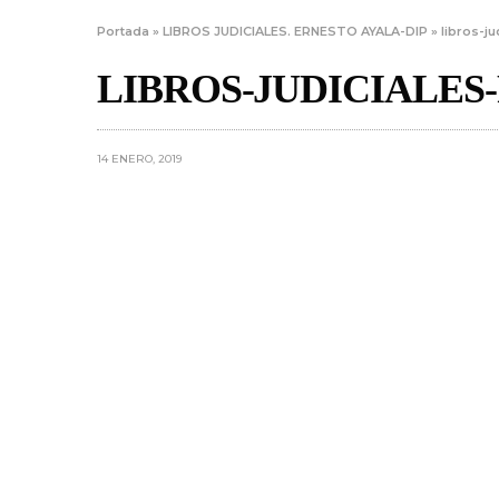
Portada
»
LIBROS JUDICIALES. ERNESTO AYALA-DIP
»
libros-j
LIBROS-JUDICIALES
14 ENERO, 2019