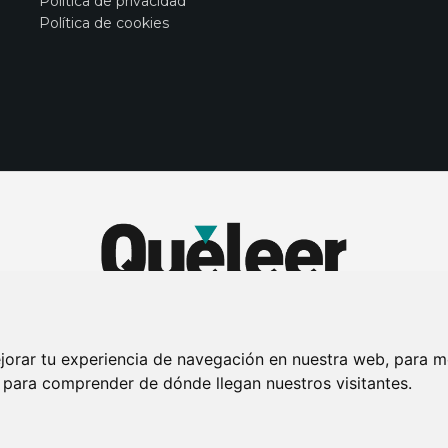
Política de privacidad
Política de cookies
jorar tu experiencia de navegación en nuestra web, para m
y para comprender de dónde llegan nuestros visitantes.
DE PRIVACIDAD
PUBLICIDAD EN LA REVISTA QUÉ LEER
SORTEO-PREESTR
Connecor Revistas