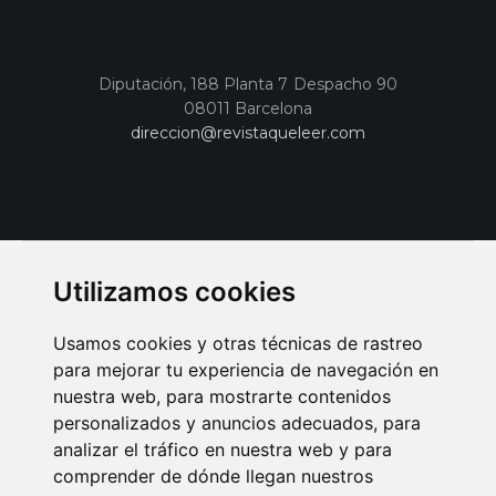
Diputación, 188 Planta 7 Despacho 90
08011 Barcelona
direccion@revistaqueleer.com
Utilizamos cookies
Usamos cookies y otras técnicas de rastreo
para mejorar tu experiencia de navegación en
nuestra web, para mostrarte contenidos
personalizados y anuncios adecuados, para
analizar el tráfico en nuestra web y para
AVISO LEGAL
POLITICA DE COOKIES
POLITICA DE PRIVACIDAD
comprender de dónde llegan nuestros
PUBLICIDAD EN LA REVISTA QUÉ LEER
SORTEO-PREESTRENOS