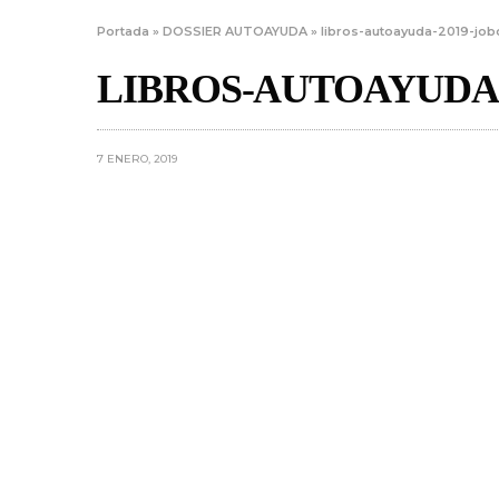
Portada
»
DOSSIER AUTOAYUDA
»
libros-autoayuda-2019-job
LIBROS-AUTOAYUDA-
7 ENERO, 2019