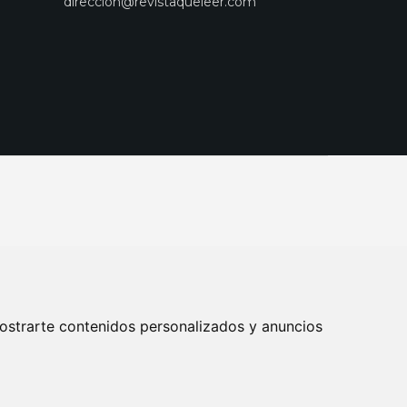
direccion@revistaqueleer.com
ostrarte contenidos personalizados y anuncios
ENOS
SUSCRIPCIONES
DISEÑO WEB BARCELONA