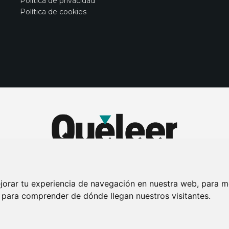
Política de privacidad
Política de cookies
jorar tu experiencia de navegación en nuestra web, para m
y para comprender de dónde llegan nuestros visitantes.
DE PRIVACIDAD
PUBLICIDAD EN LA REVISTA QUÉ LEER
SORTEO-PREESTR
Connecor Revistas