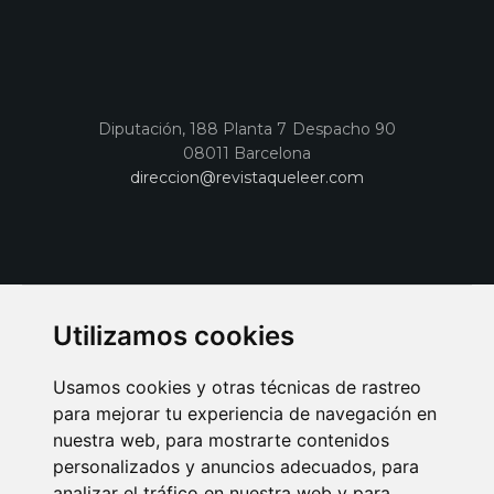
Diputación, 188 Planta 7 Despacho 90
08011 Barcelona
direccion@revistaqueleer.com
Utilizamos cookies
Usamos cookies y otras técnicas de rastreo
para mejorar tu experiencia de navegación en
nuestra web, para mostrarte contenidos
personalizados y anuncios adecuados, para
analizar el tráfico en nuestra web y para