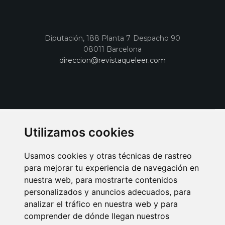
Diputación, 188 Planta 7 Despacho 90
08011 Barcelona
direccion@revistaqueleer.com
Utilizamos cookies
Usamos cookies y otras técnicas de rastreo
para mejorar tu experiencia de navegación en
nuestra web, para mostrarte contenidos
personalizados y anuncios adecuados, para
analizar el tráfico en nuestra web y para
AVISO LEGAL
POLITICA DE COOKIES
POLITICA DE PRIVACIDAD
comprender de dónde llegan nuestros
PUBLICIDAD EN LA REVISTA QUÉ LEER
SORTEO-PREESTRENOS