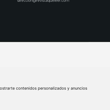
direccion@revistaqueleer.com
ostrarte contenidos personalizados y anuncios
ENOS
SUSCRIPCIONES
DISEÑO WEB BARCELONA