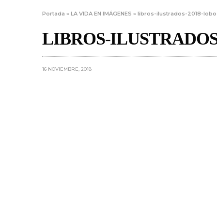
Portada
»
LA VIDA EN IMÁGENES
»
libros-ilustrados-2018-lob
LIBROS-ILUSTRADOS
16 NOVIEMBRE, 2018