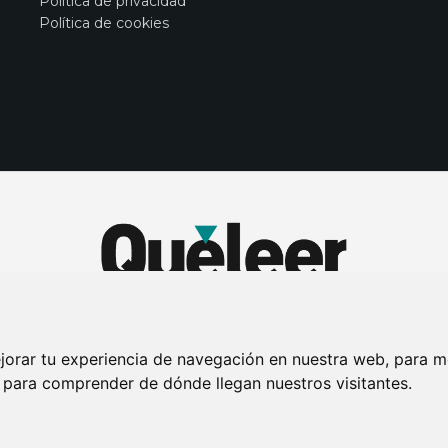
Política de privacidad
Política de cookies
jorar tu experiencia de navegación en nuestra web, para m
y para comprender de dónde llegan nuestros visitantes.
DE PRIVACIDAD
PUBLICIDAD EN LA REVISTA QUÉ LEER
SORTEO-PREESTR
Connecor Revistas