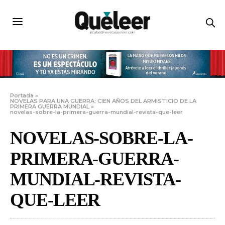
Portada
»
NOVELAS PARA UNA GUERRA: CIEN AÑOS DEL ARMISTICIO DE LA
PRIMERA GUERRA MUNDIAL
»
novelas-sobre-la-primera-guerra-mundial-revista-que-leer
NOVELAS-SOBRE-LA-
PRIMERA-GUERRA-
MUNDIAL-REVISTA-
QUE-LEER