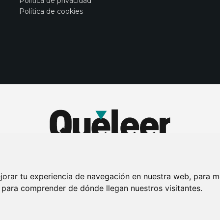
Política de privacidad
Política de cookies
jorar tu experiencia de navegación en nuestra web, para m
y para comprender de dónde llegan nuestros visitantes.
DE PRIVACIDAD
PUBLICIDAD EN LA REVISTA QUÉ LEER
SORTEO-PREESTR
Connecor Revistas