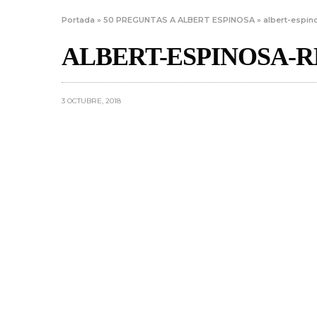
Portada
»
50 PREGUNTAS A ALBERT ESPINOSA
»
albert-espin
ALBERT-ESPINOSA-R
3 OCTUBRE, 2018