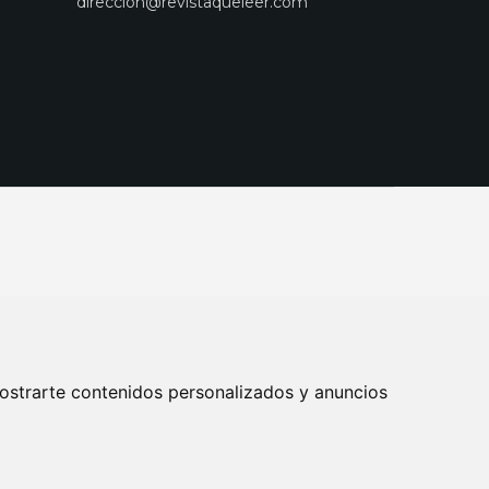
direccion@revistaqueleer.com
ostrarte contenidos personalizados y anuncios
ENOS
SUSCRIPCIONES
DISEÑO WEB BARCELONA