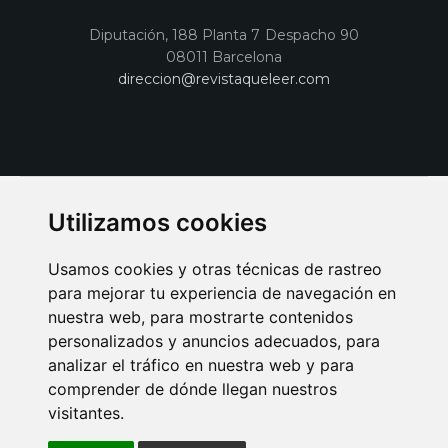
Diputación, 188 Planta 7 Despacho 90
08011 Barcelona
direccion@revistaqueleer.com
Utilizamos cookies
Usamos cookies y otras técnicas de rastreo
para mejorar tu experiencia de navegación en
nuestra web, para mostrarte contenidos
personalizados y anuncios adecuados, para
analizar el tráfico en nuestra web y para
AVISO LEGAL
POLITICA DE COOKIES
POLITICA DE PRIVACIDAD
comprender de dónde llegan nuestros
PUBLICIDAD EN LA REVISTA QUÉ LEER
SORTEO-PREESTRENOS
visitantes.
SUSCRIPCIONES
DISEÑO WEB BARCELONA