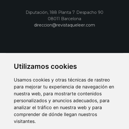
Diputación, 188 Planta 7 Despacho 90
08011 Barcelona
direccion@revistaqueleer.com
Utilizamos cookies
Usamos cookies y otras técnicas de rastreo
para mejorar tu experiencia de navegación en
nuestra web, para mostrarte contenidos
personalizados y anuncios adecuados, para
analizar el tráfico en nuestra web y para
AVISO LEGAL
POLITICA DE COOKIES
POLITICA DE PRIVACIDAD
comprender de dónde llegan nuestros
PUBLICIDAD EN LA REVISTA QUÉ LEER
SORTEO-PREESTRENOS
visitantes.
SUSCRIPCIONES
DISEÑO WEB BARCELONA