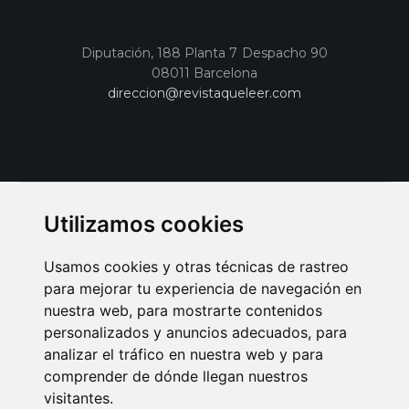
Diputación, 188 Planta 7 Despacho 90
08011 Barcelona
direccion@revistaqueleer.com
Utilizamos cookies
Usamos cookies y otras técnicas de rastreo
para mejorar tu experiencia de navegación en
nuestra web, para mostrarte contenidos
personalizados y anuncios adecuados, para
analizar el tráfico en nuestra web y para
AVISO LEGAL
POLITICA DE COOKIES
POLITICA DE PRIVACIDAD
comprender de dónde llegan nuestros
PUBLICIDAD EN LA REVISTA QUÉ LEER
SORTEO-PREESTRENOS
visitantes.
SUSCRIPCIONES
DISEÑO WEB BARCELONA