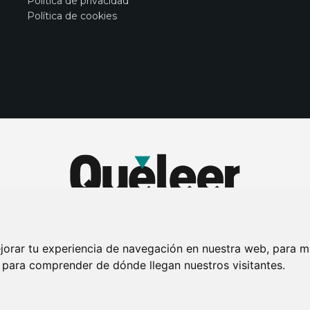
Política de privacidad
Política de cookies
jorar tu experiencia de navegación en nuestra web, para m
y para comprender de dónde llegan nuestros visitantes.
DE PRIVACIDAD
PUBLICIDAD EN LA REVISTA QUÉ LEER
SORTEO-PREESTR
Connecor Revistas