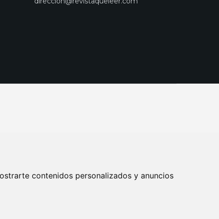
direccion@revistaqueleer.com
ostrarte contenidos personalizados y anuncios
ENOS
SUSCRIPCIONES
DISEÑO WEB BARCELONA