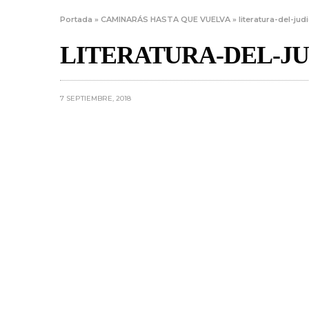
Portada
»
CAMINARÁS HASTA QUE VUELVA
»
literatura-del-ju
LITERATURA-DEL-J
7 SEPTIEMBRE, 2018