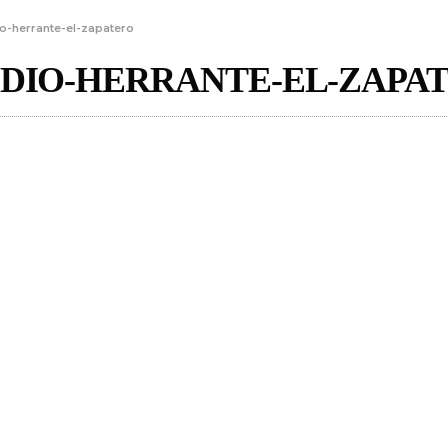
dio-herrante-el-zapatero
UDIO-HERRANTE-EL-ZAPA