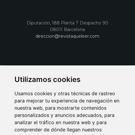
Diputación, 188 Planta 7 Despacho 90
08011 Barcelona
direccion@revistaqueleer.com
Utilizamos cookies
Usamos cookies y otras técnicas de rastreo
para mejorar tu experiencia de navegación en
nuestra web, para mostrarte contenidos
personalizados y anuncios adecuados, para
analizar el tráfico en nuestra web y para
AVISO LEGAL
POLITICA DE COOKIES
POLITICA DE PRIVACIDAD
comprender de dónde llegan nuestros
PUBLICIDAD EN LA REVISTA QUÉ LEER
SORTEO-PREESTRENOS