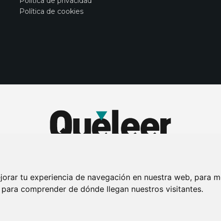
Política de privacidad
Política de cookies
jorar tu experiencia de navegación en nuestra web, para m
y para comprender de dónde llegan nuestros visitantes.
DE PRIVACIDAD
PUBLICIDAD EN LA REVISTA QUÉ LEER
SORTEO-PREESTR
Connecor Revistas