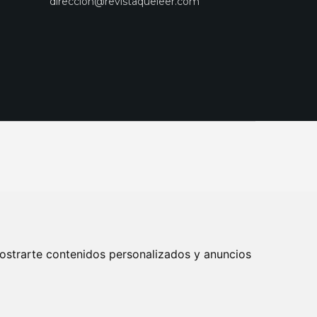
direccion@revistaqueleer.com
ostrarte contenidos personalizados y anuncios
ENOS
SUSCRIPCIONES
DISEÑO WEB BARCELONA