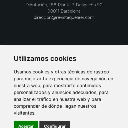
Diputación, 188 Planta 7 Despacho 90
08011 Barcelona
direccion@revistaqueleer.com
Utilizamos cookies
Usamos cookies y otras técnicas de rastreo
para mejorar tu experiencia de navegación en
nuestra web, para mostrarte contenidos
personalizados y anuncios adecuados, para
analizar el tráfico en nuestra web y para
AVISO LEGAL
POLITICA DE COOKIES
POLITICA DE PRIVACIDAD
comprender de dónde llegan nuestros
PUBLICIDAD EN LA REVISTA QUÉ LEER
SORTEO-PREESTRENOS
visitantes.
SUSCRIPCIONES
DISEÑO WEB BARCELONA
Connecor Revistas
Aceptar
Configurar