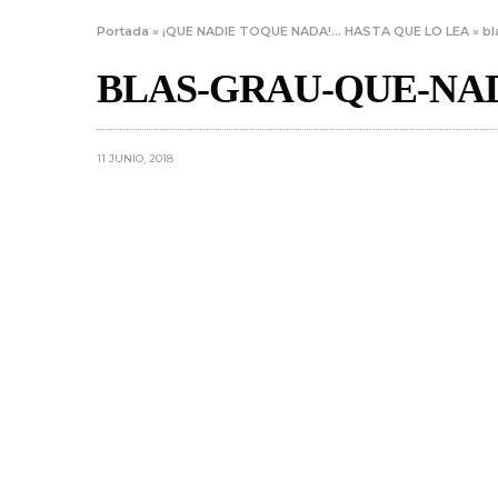
Portada
»
¡QUE NADIE TOQUE NADA!… HASTA QUE LO LEA
»
bl
BLAS-GRAU-QUE-NA
11 JUNIO, 2018