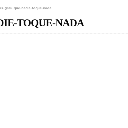
as-grau-que-nadie-toque-nada
DIE-TOQUE-NADA