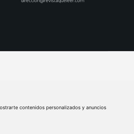
direccion@revistaqueleer.com
ostrarte contenidos personalizados y anuncios
ENOS
SUSCRIPCIONES
DISEÑO WEB BARCELONA