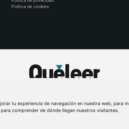
Política de privacidad
Política de cookies
jorar tu experiencia de navegación en nuestra web, para m
y para comprender de dónde llegan nuestros visitantes.
DE PRIVACIDAD
PUBLICIDAD EN LA REVISTA QUÉ LEER
SORTEO-PREESTR
Connecor Revistas