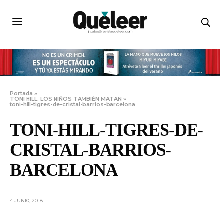
Portada
»
TONI HILL. LOS NIÑOS TAMBIÉN MATAN
»
toni-hill-tigres-de-cristal-barrios-barcelona
TONI-HILL-TIGRES-DE-
CRISTAL-BARRIOS-
BARCELONA
4 JUNIO, 2018