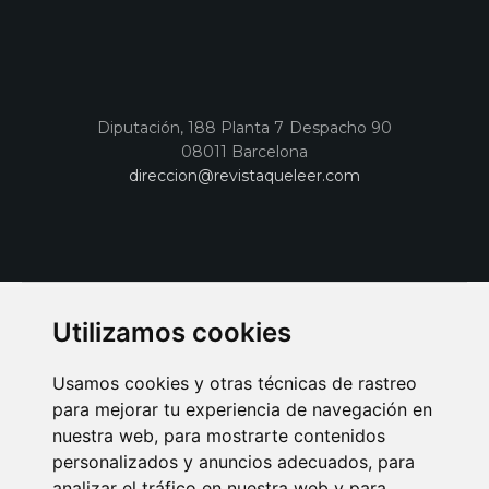
Diputación, 188 Planta 7 Despacho 90
08011 Barcelona
direccion@revistaqueleer.com
Utilizamos cookies
Usamos cookies y otras técnicas de rastreo
para mejorar tu experiencia de navegación en
nuestra web, para mostrarte contenidos
personalizados y anuncios adecuados, para
analizar el tráfico en nuestra web y para