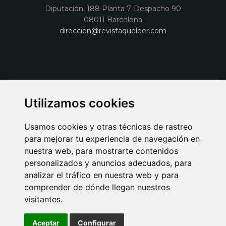
Diputación, 188 Planta 7 Despacho 90
08011 Barcelona
direccion@revistaqueleer.com
Utilizamos cookies
Usamos cookies y otras técnicas de rastreo
para mejorar tu experiencia de navegación en
nuestra web, para mostrarte contenidos
personalizados y anuncios adecuados, para
analizar el tráfico en nuestra web y para
AVISO LEGAL
POLITICA DE COOKIES
POLITICA DE PRIVACIDAD
comprender de dónde llegan nuestros
PUBLICIDAD EN LA REVISTA QUÉ LEER
SORTEO-PREESTRENOS
visitantes.
SUSCRIPCIONES
DISEÑO WEB BARCELONA
Connecor Revistas
Aceptar
Configurar