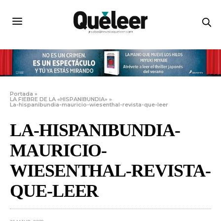
Portada
»
LA FIEBRE DE LA «HISPANIBUNDIA»
»
La-hispanibundia-mauricio-wiesenthal-revista-que-leer
LA-HISPANIBUNDIA-
MAURICIO-
WIESENTHAL-REVISTA-
QUE-LEER