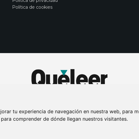
Política de privacidad
Política de cookies
jorar tu experiencia de navegación en nuestra web, para m
y para comprender de dónde llegan nuestros visitantes.
DE PRIVACIDAD
PUBLICIDAD EN LA REVISTA QUÉ LEER
SORTEO-PREESTR
Connecor Revistas