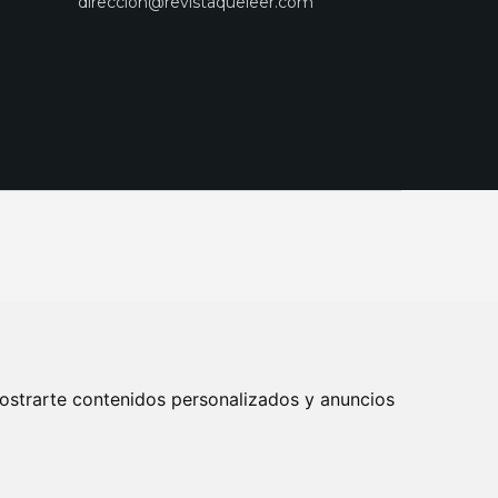
direccion@revistaqueleer.com
ostrarte contenidos personalizados y anuncios
ENOS
SUSCRIPCIONES
DISEÑO WEB BARCELONA