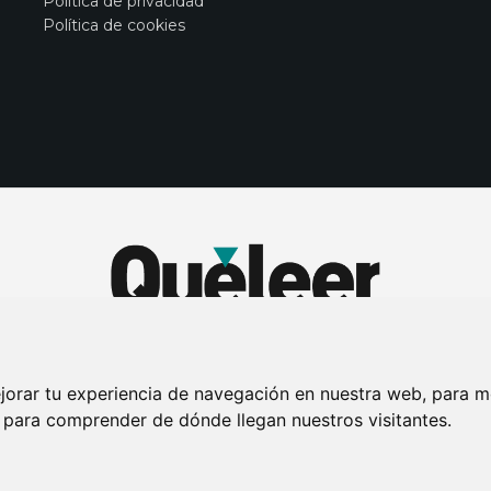
Política de privacidad
Política de cookies
jorar tu experiencia de navegación en nuestra web, para m
y para comprender de dónde llegan nuestros visitantes.
DE PRIVACIDAD
PUBLICIDAD EN LA REVISTA QUÉ LEER
SORTEO-PREESTR
Connecor Revistas