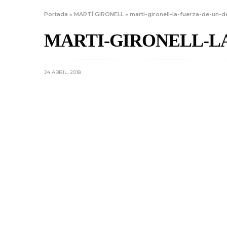
Portada
»
MARTÍ GIRONELL
»
marti-gironell-la-fuerza-de-un-d
MARTI-GIRONELL-L
24 ABRIL, 2018