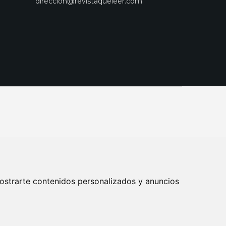
direccion@revistaqueleer.com
ostrarte contenidos personalizados y anuncios
ENOS
SUSCRIPCIONES
DISEÑO WEB BARCELONA