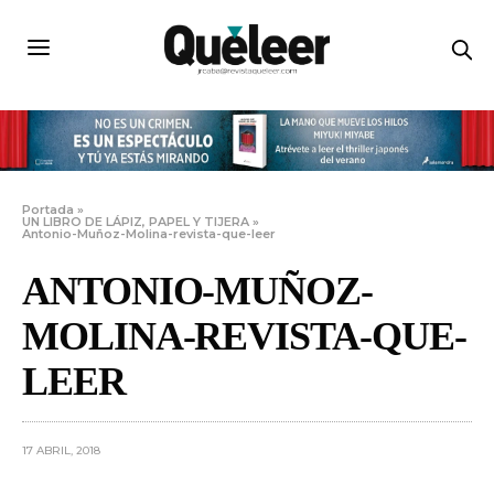
Portada
»
UN LIBRO DE LÁPIZ, PAPEL Y TIJERA
»
Antonio-Muñoz-Molina-revista-que-leer
ANTONIO-MUÑOZ-
MOLINA-REVISTA-QUE-
LEER
17 ABRIL, 2018