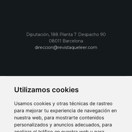
Diputación, 188 Planta 7 Despacho 90
08011 Barcelona
direccion@revistaqueleer.com
Utilizamos cookies
Usamos cookies y otras técnicas de rastreo
para mejorar tu experiencia de navegación en
nuestra web, para mostrarte contenidos
personalizados y anuncios adecuados, para
analizar el tráfico en nuestra web y para