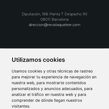
Diputación, 188 Planta 7 Despacho 90
08011 Barcelona
direccion@revistaqueleer.com
Utilizamos cookies
Usamos cookies y otras técnicas de rastreo
para mejorar tu experiencia de navegación en
nuestra web, para mostrarte contenidos
personalizados y anuncios adecuados, para
analizar el tráfico en nuestra web y para
AVISO LEGAL
POLITICA DE COOKIES
POLITICA DE PRIVACIDAD
comprender de dónde llegan nuestros
PUBLICIDAD EN LA REVISTA QUÉ LEER
SORTEO-PREESTRENOS
visitantes.
SUSCRIPCIONES
DISEÑO WEB BARCELONA