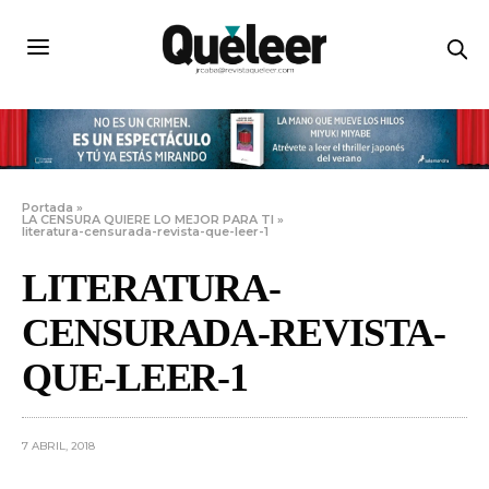
Portada
»
LA CENSURA QUIERE LO MEJOR PARA TI
»
literatura-censurada-revista-que-leer-1
LITERATURA-
CENSURADA-REVISTA-
QUE-LEER-1
7 ABRIL, 2018