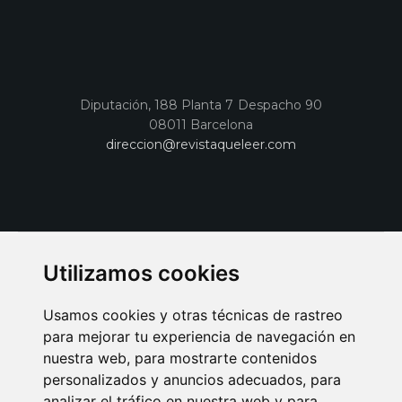
Diputación, 188 Planta 7 Despacho 90
08011 Barcelona
direccion@revistaqueleer.com
Utilizamos cookies
Usamos cookies y otras técnicas de rastreo
para mejorar tu experiencia de navegación en
nuestra web, para mostrarte contenidos
personalizados y anuncios adecuados, para
analizar el tráfico en nuestra web y para