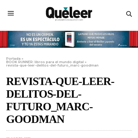
Portada
»
BOOK RUNNER: libros para el mundo digital
»
revista-que-leer-delitos-del-futuro_marc-goodman
REVISTA-QUE-LEER-
DELITOS-DEL-
FUTURO_MARC-
GOODMAN