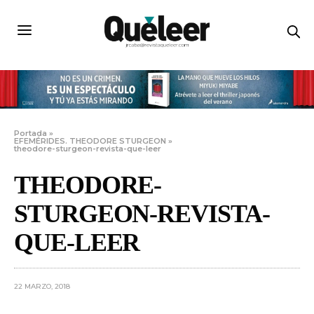
Portada
»
EFEMÉRIDES. THEODORE STURGEON
»
theodore-sturgeon-revista-que-leer
THEODORE-
STURGEON-REVISTA-
QUE-LEER
22 MARZO, 2018