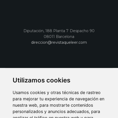
Diputación, 188 Planta 7 Despacho 90
08011 Barcelona
direccion@revistaqueleer.com
Utilizamos cookies
Usamos cookies y otras técnicas de rastreo
para mejorar tu experiencia de navegación en
nuestra web, para mostrarte contenidos
personalizados y anuncios adecuados, para
analizar el tráfico en nuestra web y para