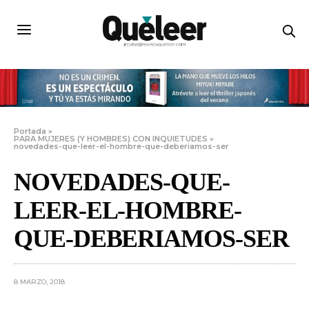
Portada
»
PARA MUJERES (Y HOMBRES) CON INQUIETUDES
»
novedades-que-leer-el-hombre-que-deberiamos-ser
NOVEDADES-QUE-
LEER-EL-HOMBRE-
QUE-DEBERIAMOS-SER
8 MARZO, 2018