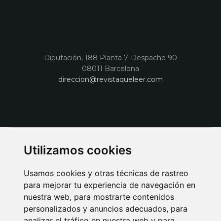
Diputación, 188 Planta 7 Despacho 90
08011 Barcelona
direccion@revistaqueleer.com
Utilizamos cookies
Usamos cookies y otras técnicas de rastreo
para mejorar tu experiencia de navegación en
nuestra web, para mostrarte contenidos
personalizados y anuncios adecuados, para
analizar el tráfico en nuestra web y para