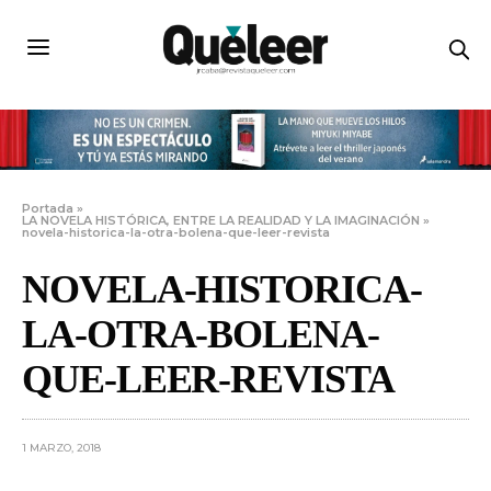
Portada
»
LA NOVELA HISTÓRICA, ENTRE LA REALIDAD Y LA IMAGINACIÓN
»
novela-historica-la-otra-bolena-que-leer-revista
NOVELA-HISTORICA-
LA-OTRA-BOLENA-
QUE-LEER-REVISTA
1 MARZO, 2018