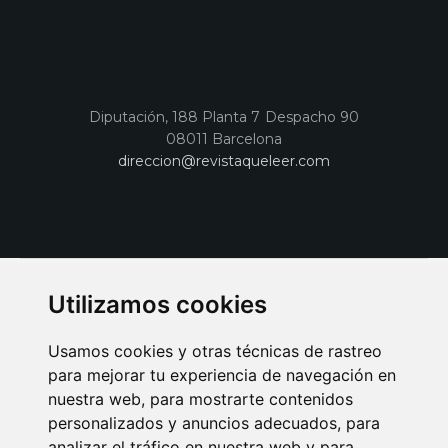
Diputación, 188 Planta 7 Despacho 90
08011 Barcelona
direccion@revistaqueleer.com
Utilizamos cookies
Usamos cookies y otras técnicas de rastreo
para mejorar tu experiencia de navegación en
nuestra web, para mostrarte contenidos
personalizados y anuncios adecuados, para
analizar el tráfico en nuestra web y para