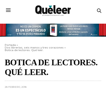
Portada
»
Dos librerías, seis manos y tres corazones
»
Botica de lectores. Qué leer.
BOTICA DE LECTORES.
QUÉ LEER.
28 FEBRERO, 2018