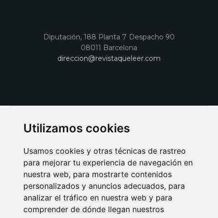
Diputación, 188 Planta 7 Despacho 90
08011 Barcelona
direccion@revistaqueleer.com
Utilizamos cookies
Usamos cookies y otras técnicas de rastreo
para mejorar tu experiencia de navegación en
nuestra web, para mostrarte contenidos
personalizados y anuncios adecuados, para
analizar el tráfico en nuestra web y para
AVISO LEGAL
POLITICA DE COOKIES
POLITICA DE PRIVACIDAD
comprender de dónde llegan nuestros
PUBLICIDAD EN LA REVISTA QUÉ LEER
SORTEO-PREESTRENOS