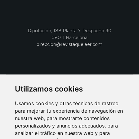
Diputación, 188 Planta 7 Despacho 90
08011 Barcelona
direccion@revistaqueleer.com
Utilizamos cookies
Usamos cookies y otras técnicas de rastreo
para mejorar tu experiencia de navegación en
nuestra web, para mostrarte contenidos
personalizados y anuncios adecuados, para
analizar el tráfico en nuestra web y para
AVISO LEGAL
POLITICA DE COOKIES
POLITICA DE PRIVACIDAD